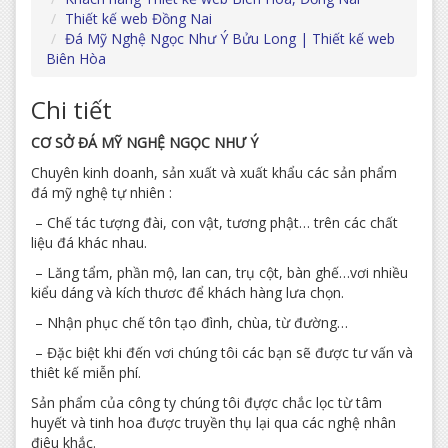
Thiết kế web Đồng Nai
Đá Mỹ Nghệ Ngọc Như Ý Bửu Long | Thiết kế web
Biên Hòa
Chi tiết
CƠ SỞ ĐÁ MỸ NGHỆ NGỌC NHƯ Ý
Chuyên kinh doanh, sản xuất và xuất khẩu các sản phẩm
đá mỹ nghệ tự nhiên :
– Chế tác tượng đài, con vật, tương phật… trên các chất
liệu đá khác nhau.
– Lăng tẩm, phần mộ, lan can, trụ cột, bàn ghế…vơi nhiều
kiểu dáng và kích thươc để khách hàng lưa chọn.
– Nhận phục chế tôn tạo đình, chùa, từ đường…
– Đặc biệt khi đến vơi chúng tôi các bạn sẽ được tư vấn và
thiêt kế miễn phí.
Sản phẩm của công ty chúng tôi đựợc chắc lọc từ tâm
huyết và tinh hoa được truyền thụ lại qua các nghệ nhân
điêu khắc.