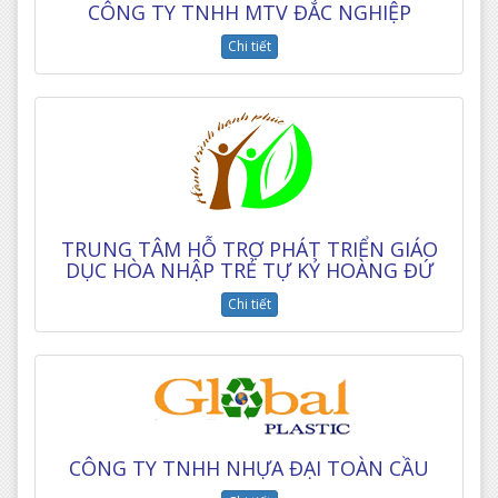
CÔNG TY TNHH MTV ĐẮC NGHIỆP
Chi tiết
TRUNG TÂM HỖ TRỢ PHÁT TRIỂN GIÁO
DỤC HÒA NHẬP TRẺ TỰ KỶ HOÀNG ĐỨ
Chi tiết
CÔNG TY TNHH NHỰA ĐẠI TOÀN CẦU