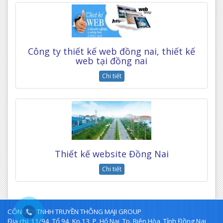
Công ty thiết kế web đồng nai, thiết kế
web tại đồng nai
Chi tiết
Thiết kế website Đồng Nai
Chi tiết
CÔNG TY TNHH TRUYỀN THÔNG MAJI GROUP
Địa chỉ: 11/94, Tổ 94, Kp.13, P. Hố Nai, Tp. Biên Hòa, Tỉnh Đồng Nai