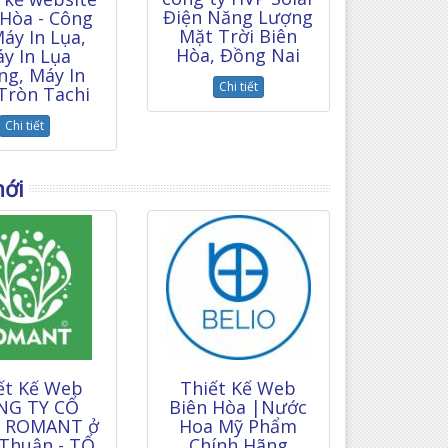
Điện Năng Lượng
 Hòa - Công
Mặt Trời Biên
áy In Lụa,
Hòa, Đồng Nai
y In Lụa
ng, Máy In
Chi tiết
Tròn Tachi
Chi tiết
mới
ết Kế Web
Thiết Kế Web
NG TY CỔ
Biên Hòa |Nước
 ROMANT ở
Hoa Mỹ Phẩm
 Thuận - TỔ
Chính Hãng