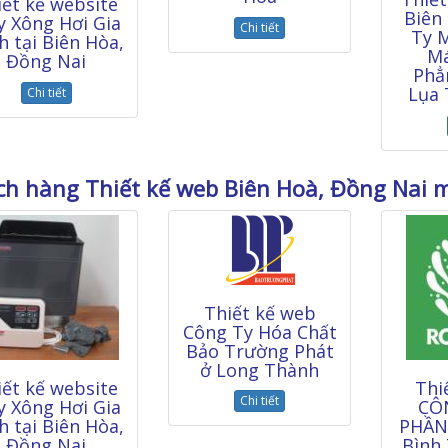
iết kế website
Biên
 Xông Hơi Gia
Chi tiết
Ty M
h tại Biên Hòa,
Má
Đồng Nai
Phẳ
Lụa 
Chi tiết
h hàng Thiết kế web Biên Hoà, Đồng Nai 
Thiết kế web
Công Ty Hóa Chất
Bảo Trường Phát
ở Long Thành
iết kế website
Thi
Chi tiết
 Xông Hơi Gia
CÔ
h tại Biên Hòa,
PHẦN
Đồng Nai
Bình