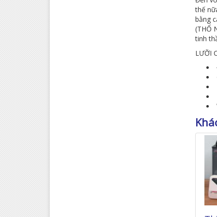
thế nữ
bằng 
(THỔ N
tinh t
LƯỠI 
Khác