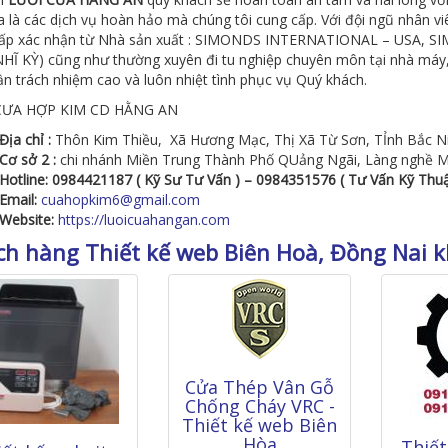
a là các dịch vụ hoàn hảo mà chúng tôi cung cấp. Với đội ngũ nhân v
cấp xác nhận từ Nhà sản xuất : SIMONDS INTERNATIONAL – USA,
HĨ KỲ) cũng như thường xuyên đi tu nghiệp chuyên môn tại nhà máy, 
hần trách nhiệm cao và luôn nhiệt tình phục vụ Quý khách.
CƯA HỢP KIM CD HẰNG AN
Địa chỉ :
Thôn Kim Thiều, Xã Hương Mạc, Thị Xã Từ Sơn, TỈnh Bắc N
Cơ sở 2 :
chi nhánh Miền Trung Thành Phố QUảng Ngãi, Làng nghề
Hotline: 0984421187 ( Kỹ Sư Tư Vấn ) – 0984351576 ( Tư Vấn Kỹ Thuậ
Email:
cuahopkim6@gmail.com
Website:
https://luoicuahangan.com
h hàng Thiết kế web Biên Hoà, Đồng Nai k
Cửa Thép Vân Gỗ
Chống Cháy VRC -
Thiết kế web Biên
Hòa
Thiết