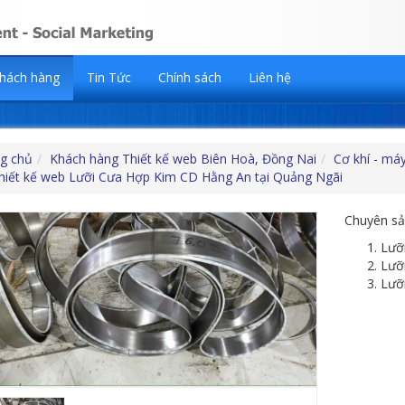
hách hàng
Tin Tức
Chính sách
Liên hệ
g chủ
Khách hàng Thiết kế web Biên Hoà, Đồng Nai
Cơ khí - máy
hiết kế web Lưỡi Cưa Hợp Kim CD Hằng An tại Quảng Ngãi
Chuyên sản
Lưỡ
Lưỡ
Lưỡ