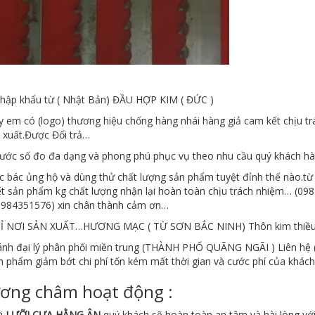
hập khẩu từ ( Nhật Bản) ĐẦU HỢP KIM ( ĐỨC )
y em có (logo) thương hiệu chống hàng nhái hàng giả cam kết chịu t
n xuất.Được Đổi trả…
hước số đo đa dạng và phong phú phục vụ theo nhu cầu quý khách h
c bác ủng hộ và dùng thử chất lượng sản phẩm tuyệt đỉnh thế nào.từ
t sản phẩm kg chất lượng nhận lại hoàn toàn chịu trách nhiệm… (0984
0984351576) xin chân thành cảm ơn…
HỈ NƠI SẢN XUẤT…HƯƠNG MẠC ( TỪ SƠN BẮC NINH) Thôn kim thiề
ánh đại lý phân phối miền trung (THÀNH PHỐ QUÃNG NGÃI ) Liên hệ ( 
n phẩm giảm bớt chi phí tốn kém mất thời gian và cước phí của khác
ơng châm hoạt động :
i
LƯỠI CƯA HẰNG ÂN
quý khách sẽ hoàn toàn an tâm và hài lòng vớ