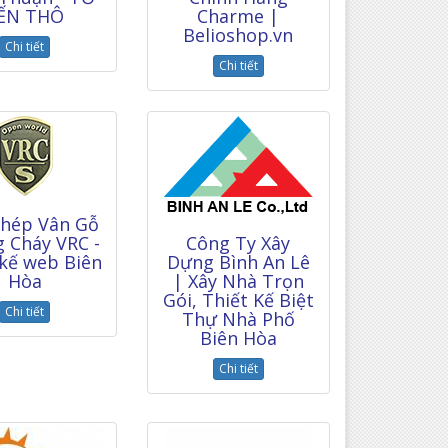
ẾN THÔ
Charme |
Belioshop.vn
Chi tiết
Chi tiết
Thép Vân Gỗ
 Cháy VRC -
Công Ty Xây
 kế web Biên
Dựng Bình An Lê
Hòa
| Xây Nhà Trọn
Gói, Thiết Kế Biệt
Chi tiết
Thự Nhà Phố
Biên Hòa
Chi tiết