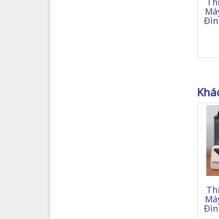
Th
Máy
Đìn
Khác
Th
Máy
Đìn