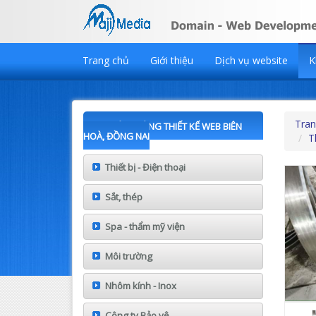
Trang chủ
Giới thiệu
Dịch vụ website
K
Tran
KHÁCH HÀNG THIẾT KẾ WEB BIÊN
HOÀ, ĐỒNG NAI
T
Thiết bị - Điện thoại
Sắt, thép
Spa - thẩm mỹ viện
Môi trường
Nhôm kính - Inox
Công ty Bảo vệ