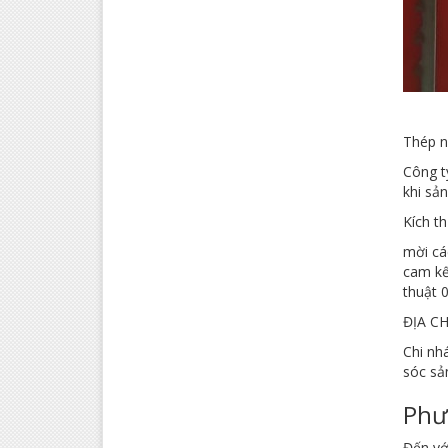
Thép n
Công t
khi sả
Kích t
mời cá
cam kế
thuật 
ĐỊA C
Chi nh
sóc sả
Phư
Đến vớ