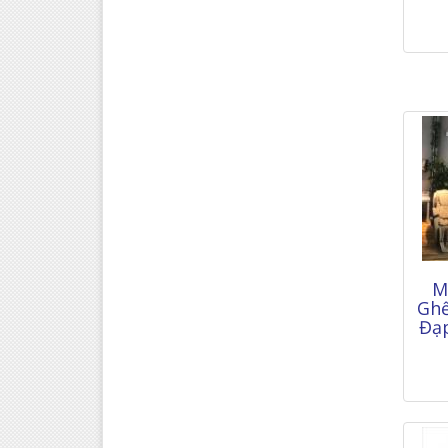
M
Ghế
Đạ