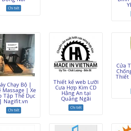
Y
Chi tiết
Cửa 
Chống
Thiết
Thiết kế web Lưỡi
áy Chạy Bộ |
Cưa Hợp Kim CD
 Massage | Xe
Hằng An tại
p Tập Thể Dục
Quảng Ngãi
| Nagifit.vn
Chi tiết
Chi tiết