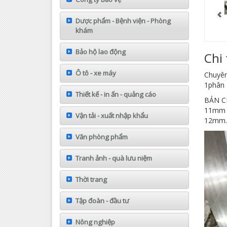
Dược phẩm - Bệnh viện - Phòng
khám
Bảo hộ lao động
Chi 
Ô tô - xe máy
Chuyên
1phân 1
Thiết kế - in ấn - quảng cáo
BẢN C
11mm 
Vận tải - xuất nhập khẩu
12mm.
Văn phòng phẩm
Tranh ảnh - quà lưu niệm
Thời trang
Tập đoàn - đầu tư
Nông nghiệp