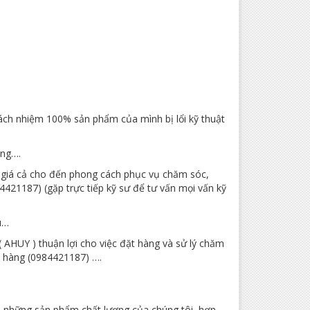
rách nhiệm 100% sản phẩm của mình bị lổi kỹ thuật
àng….
 giá cả cho đến phong cách phục vụ chăm sóc,
421187) (gặp trực tiếp kỹ sư để tư vấn mọi vấn kỹ
u…
AHUY ) thuận lợi cho việc đặt hàng và sử lý chăm
h hàng (0984421187) ….
i những sản phẩm chất lượng của chúng tôi, hơn