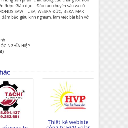
iên được Giáo dục – Đào tạo chuyên sâu và có
 SIMONDS SAW – USA, WESPA-ĐỨC, BEKA-MAK
đảm bảo giàu kinh nghiệm, làm việc bài bản với
inh
 MỘC NGHĨA HIỆP
t)
hác
Thiết kế webiste
công ty HVP Solar
 kế website