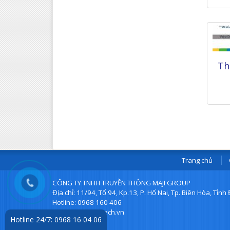
Th
Trang chủ
CÔNG TY TNHH TRUYỀN THÔNG MAJI GROUP
Địa chỉ: 11/94, Tổ 94, Kp.13, P. Hố Nai, Tp. Biên Hòa, Tỉn
Hotline: 0968 160 406
Email: info@mmtech.vn
Hotline 24/7: 0968 16 04 06