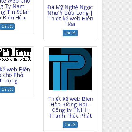
 Kế Web Cho
g Ty Nam
Đá Mỹ Nghệ Ngọc
g Tín Solar
Như Ý Bửu Long |
ở Biên Hòa
Thiết kế web Biên
Hòa
Chi tiết
Chi tiết
 kế web Biên
a cho Phở
Nhượng
Chi tiết
Thiết kế web Biên
Hòa, Đồng Nai -
Công ty TNHH
Thanh Phúc Phát
Chi tiết