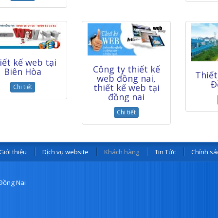
iết kế web tại
Công ty thiết kế
Biên Hòa
Thiết
web đồng nai,
Đ
thiết kế web tại
Chi tiết
đồng nai
Chi tiết
Giới thiệu
Dịch vụ website
Khách hàng
Tin Tức
Chính sá
h Đồng Nai