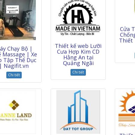
Cửa 
Chống
Thiết
Thiết kế web Lưỡi
áy Chạy Bộ |
Cưa Hợp Kim CD
 Massage | Xe
Hằng An tại
p Tập Thể Dục
Quảng Ngãi
| Nagifit.vn
Chi tiết
Chi tiết