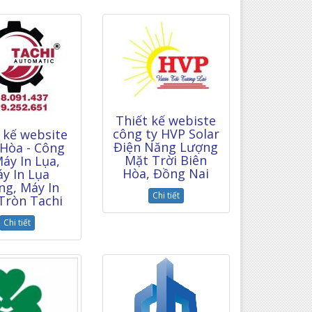
Thiết kế webiste
công ty HVP Solar
 kế website
Điện Năng Lượng
 Hòa - Công
Mặt Trời Biên
áy In Lụa,
Hòa, Đồng Nai
y In Lụa
ng, Máy In
Chi tiết
Tròn Tachi
Chi tiết