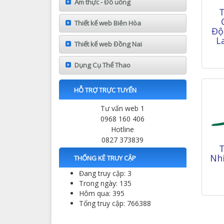
Ẩm thực - Đồ uống
T
Thiết kế web Biên Hòa
Độ
L
Thiết kế web Đồng Nai
Dụng Cụ Thể Thao
HỖ TRỢ TRỰC TUYẾN
Tư vấn web 1
0968 160 406
Hotline
0827 373839
T
Nhi
THỐNG KÊ TRUY CẬP
Đang truy cập: 3
Trong ngày: 135
Hôm qua: 395
Tổng truy cập: 766388