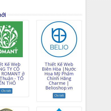
mới
ết Kế Web
Thiết Kế Web
NG TY CỔ
Biên Hòa |Nước
 ROMANT ở
Hoa Mỹ Phẩm
 Thuận - TỔ
Chính Hãng
ẾN THÔ
Charme |
Belioshop.vn
Chi tiết
Chi tiết