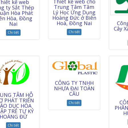
Thiết kế web cho
hiết kế web
Trung Tâm Tâm
ng ty Sắt Thép
Lý Học Ứng Dụng
uận Hòa Phát
Hoàng Đức ở Biên
ên Hòa, Đồng
Côn
Hoà, Đồng Nai
Nai
Cây 
Chi tiết
Chi tiết
CÔNG TY TNHH
NHỰA ĐẠI TOÀN
CẦU
UNG TÂM HỖ
Ợ PHÁT TRIỂN
CÔ
Chi tiết
IÁO DỤC HÒA
PHẦN
ẬP TRẺ TỰ KỶ
H
HOÀNG ĐỨ
Chi tiết