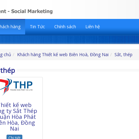
hách hàng
Tin Tức
Chính sách
Liên hệ
g chủ
Khách hàng Thiết kế web Biên Hoà, Đồng Nai
Sắt, thép
 thép
hiết kế web
ng ty Sắt Thép
uận Hòa Phát
ên Hòa, Đồng
Nai
Chi tiết