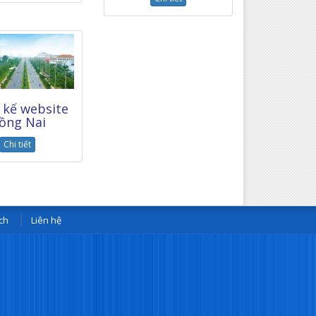
 kế website
ồng Nai
Chi tiết
ch
Liên hệ