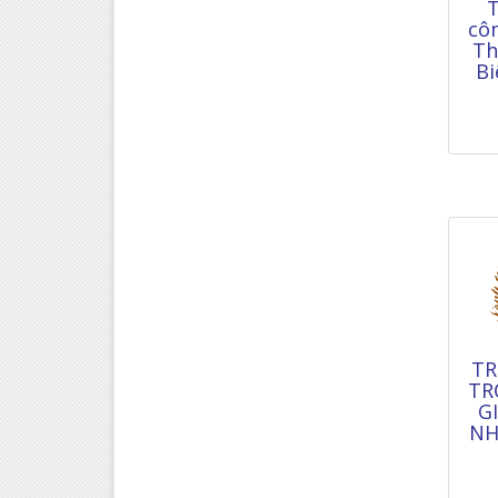
T
cô
Th
Bi
TR
TR
G
NH