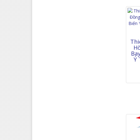
Thi
Hò
Bay
Ý