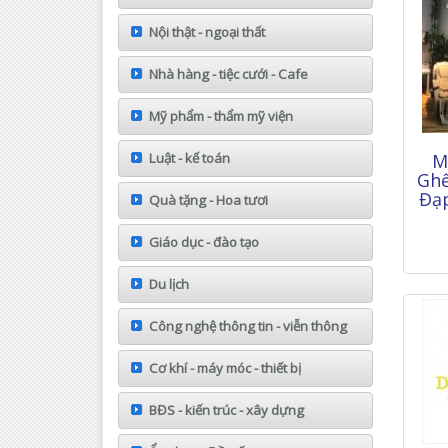
Nội thật - ngoại thất
Nhà hàng - tiệc cưới - Cafe
Mỹ phẩm - thẩm mỹ viện
M
Luật - kế toán
Ghế
Đạ
Quà tặng - Hoa tươi
Giáo dục - đào tạo
Du lịch
Công nghệ thông tin - viễn thông
Cơ khí - máy móc - thiết bị
BĐS - kiến trúc - xây dựng