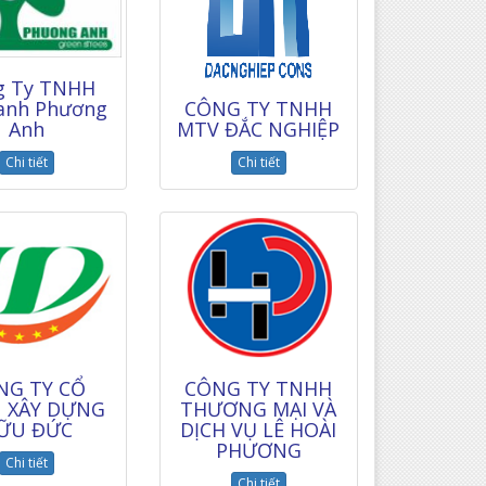
g Ty TNHH
CÔNG TY TNHH
Xanh Phương
MTV ĐẮC NGHIỆP
Anh
Chi tiết
Chi tiết
NG TY CỔ
CÔNG TY TNHH
 XÂY DỰNG
THƯƠNG MẠI VÀ
ỮU ĐỨC
DỊCH VỤ LÊ HOÀI
PHƯƠNG
Chi tiết
Chi tiết