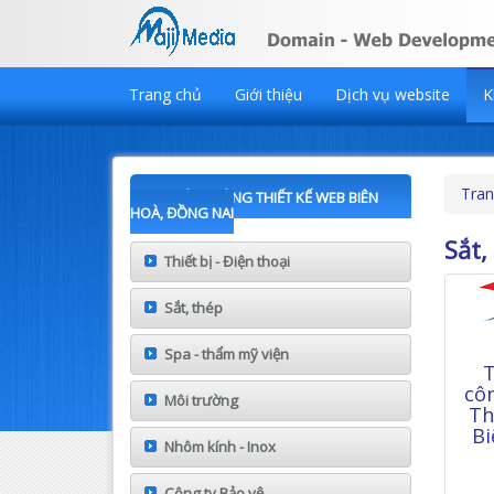
Trang chủ
Giới thiệu
Dịch vụ website
K
Tran
KHÁCH HÀNG THIẾT KẾ WEB BIÊN
HOÀ, ĐỒNG NAI
Sắt,
Thiết bị - Điện thoại
Sắt, thép
Spa - thẩm mỹ viện
T
cô
Môi trường
Th
Bi
Nhôm kính - Inox
Công ty Bảo vệ