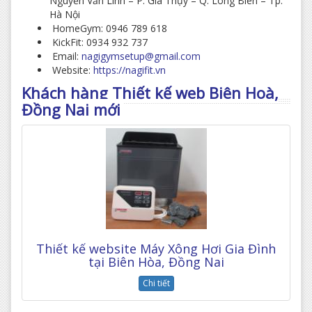
Nguyễn Văn Linh – P. Gia Thụy – Q. Long Biên – Tp.
Hà Nội
HomeGym: 0946 789 618
KickFit: 0934 932 737
Email:
nagigymsetup@gmail.com
Website:
https://nagifit.vn
Khách hàng Thiết kế web Biên Hoà,
Đồng Nai mới
Thiết kế website Máy Xông Hơi Gia Đình
tại Biên Hòa, Đồng Nai
Chi tiết