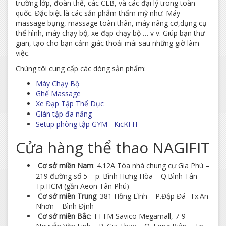
trường lớp, đoàn thể, các CLB, và các đại lý trong toàn
quốc. Đặc biệt là các sản phẩm thẩm mỹ như: Máy
massage bụng, massage toàn thân, máy nâng cơ,dụng cụ
thể hình, máy chạy bộ, xe đạp chạy bộ … v v. Giúp bạn thư
giãn, tạo cho bạn cảm giác thoải mái sau những giờ làm
việc.
Chúng tôi cung cấp các dòng sản phẩm:
Máy Chạy Bộ
Ghế Massage
Xe Đạp Tập Thể Dục
Giàn tập đa năng
Setup phòng tập GYM - KicKFIT
Cửa hàng thể thao NAGIFIT
Cơ sở miền Nam
: 4.12A Tòa nhà chung cư Gia Phú –
219 đường số 5 – p. Bình Hưng Hòa – Q.Bình Tân –
Tp.HCM (gần Aeon Tân Phú)
Cơ sở miền Trung
: 381 Hồng Lĩnh – P.Đập Đá- Tx.An
Nhơn – Bình Định
Cơ sở miền Bắc
: TTTM Savico Megamall, 7-9