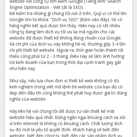
website với công cụ tìm kiếm Google (Tiếng Anh: Search
Engine Optimization - Viết tắt là SEO).
Để kiểm tra những gì chúng tôi nói ở trên, Quý vị có thể lên
Google tìm từ khóa: "Dịch vụ SEO" (Bấm vào đây). Sẽ có
hàng nghìn kết quả được tìm thấy. Hiện nay có rất nhiều
công ty đang làm dịch vụ tối ưu lại mã nguồn cho các
website đã được thiết kế không đúng chuẩn của Google.
Và chi phí của dịch vụ này không hề rẻ, thường gấp 3-4 lần
chi phí thiết kế website. Ngoài ra, thời gian hoàn thành tối
thiểu cũng phải từ 2 - 3 tháng. Điều này sẽ làm ảnh hưởng
tới kinh doanh của bạn trong thời đại cạnh tranh gay gắt
như hiện nay.
Như vậy, nếu lựa chọn đơn vị thiết kế web không có đủ
kinh nghiệm trong viết mã lệnh thì website của bạn dù có
đẹp đến đâu thì cũng không thể phát huy được giá trị đúng
nghĩa của website.
Hãy liên hệ với chúng tôi để được tư vấn thiết kế một
website hiệu quả nhất. Đừng ngần ngại khoảng cách xa xôi
vì trên Internet là không có khoảng cách. Chất lượng dịch
vụ đó mới là yếu tố quyết định. Khách hàng sẽ biết đến
website, biết đến công ty, biết đến các sản phẩm dịch vụ