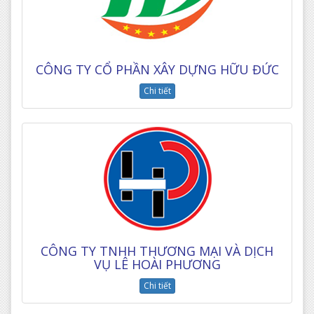
CÔNG TY CỔ PHẦN XÂY DỰNG HỮU ĐỨC
Chi tiết
CÔNG TY TNHH THƯƠNG MẠI VÀ DỊCH
VỤ LÊ HOÀI PHƯƠNG
Chi tiết