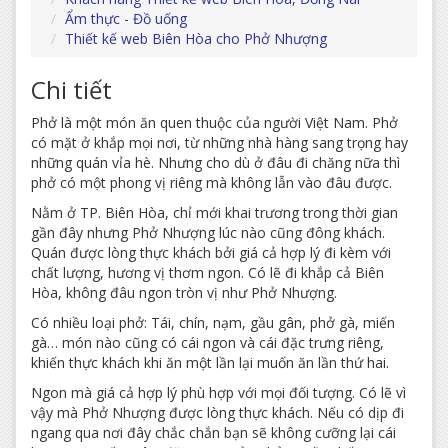
Ẩm thực - Đồ uống
Thiết kế web Biên Hòa cho Phở Nhượng
Chi tiết
Phở là một món ăn quen thuộc của người Việt Nam. Phở
có mặt ở khắp mọi nơi, từ những nhà hàng sang trọng hay
những quán vỉa hè. Nhưng cho dù ở đâu đi chăng nữa thì
phở có một phong vị riêng mà không lẫn vào đâu được.
Nằm ở TP. Biên Hòa, chỉ mới khai trương trong thời gian
gần đây nhưng Phở Nhượng lúc nào cũng đông khách.
Quán được lòng thực khách bởi giá cả hợp lý đi kèm với
chất lượng, hương vị thơm ngon. Có lẽ đi khắp cả Biên
Hòa, không đâu ngon tròn vị như Phở Nhượng.
Có nhiều loại phở: Tái, chín, nạm, gầu gân, phở gà, miến
gà… món nào cũng có cái ngon và cái đặc trưng riêng,
khiến thực khách khi ăn một lần lại muốn ăn lần thứ hai.
Ngon mà giá cả hợp lý phù hợp với mọi đối tượng. Có lẽ vì
vậy mà Phở Nhượng được lòng thực khách. Nếu có dịp đi
ngang qua nơi đây chắc chắn bạn sẽ không cưỡng lại cái