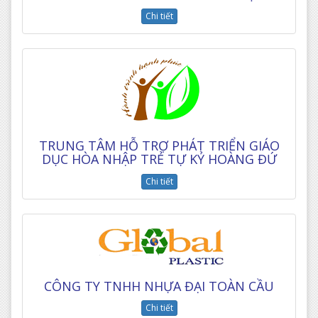
Chi tiết
TRUNG TÂM HỖ TRỢ PHÁT TRIỂN GIÁO
DỤC HÒA NHẬP TRẺ TỰ KỶ HOÀNG ĐỨ
Chi tiết
CÔNG TY TNHH NHỰA ĐẠI TOÀN CẦU
Chi tiết