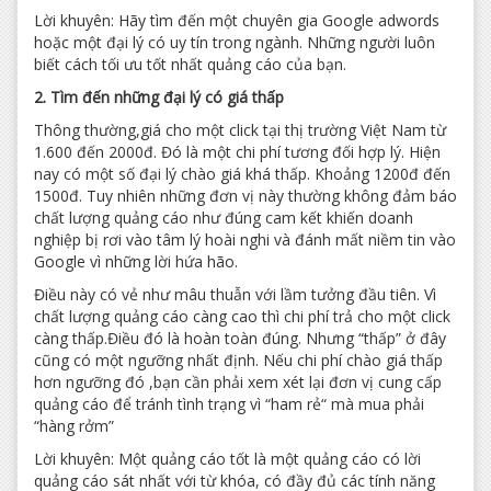
Lời khuyên: Hãy tìm đến một chuyên gia Google adwords
hoặc một đại lý có uy tín trong ngành. Những người luôn
biết cách tối ưu tốt nhất quảng cáo của bạn.
2. Tìm đến những đại lý có giá thấp
Thông thường,giá cho một click tại thị trường Việt Nam từ
1.600 đến 2000đ. Đó là một chi phí tương đối hợp lý. Hiện
nay có một số đại lý chào giá khá thấp. Khoảng 1200đ đến
1500đ. Tuy nhiên những đơn vị này thường không đảm báo
chất lượng quảng cáo như đúng cam kết khiến doanh
nghiệp bị rơi vào tâm lý hoài nghi và đánh mất niềm tin vào
Google vì những lời hứa hão.
Điều này có vẻ như mâu thuẫn với lầm tưởng đầu tiên. Vì
chất lượng quảng cáo càng cao thì chi phí trả cho một click
càng thấp.Điều đó là hoàn toàn đúng. Nhưng “thấp” ở đây
cũng có một ngưỡng nhất định. Nếu chi phí chào giá thấp
hơn ngưỡng đó ,bạn cần phải xem xét lại đơn vị cung cấp
quảng cáo để tránh tình trạng vì “ham rẻ“ mà mua phải
“hàng rởm”
Lời khuyên: Một quảng cáo tốt là một quảng cáo có lời
quảng cáo sát nhất với từ khóa, có đầy đủ các tính năng