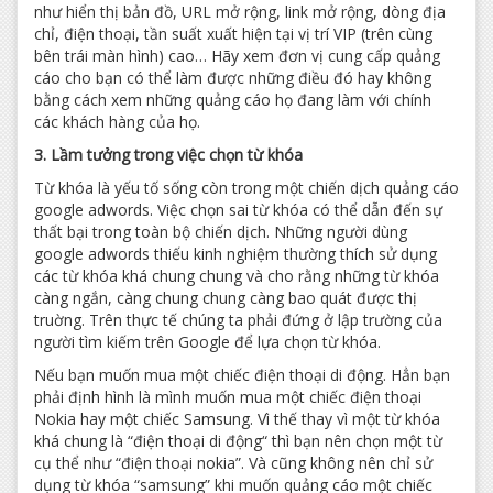
như hiển thị bản đồ, URL mở rộng, link mở rộng, dòng địa
chỉ, điện thoại, tần suất xuất hiện tại vị trí VIP (trên cùng
bên trái màn hình) cao… Hãy xem đơn vị cung cấp quảng
cáo cho bạn có thể làm được những điều đó hay không
bằng cách xem những quảng cáo họ đang làm với chính
các khách hàng của họ.
3. Lầm tưởng trong việc chọn từ khóa
Từ khóa là yếu tố sống còn trong một chiến dịch quảng cáo
google adwords. Việc chọn sai từ khóa có thể dẫn đến sự
thất bại trong toàn bộ chiến dịch. Những người dùng
google adwords thiếu kinh nghiệm thường thích sử dụng
các từ khóa khá chung chung và cho rằng những từ khóa
càng ngắn, càng chung chung càng bao quát được thị
truờng. Trên thực tế chúng ta phải đứng ở lập trường của
người tìm kiếm trên Google để lựa chọn từ khóa.
Nếu bạn muốn mua một chiếc điện thoại di động. Hẳn bạn
phải định hình là mình muốn mua một chiếc điện thoại
Nokia hay một chiếc Samsung. Vì thế thay vì một từ khóa
khá chung là “điện thoại di động“ thì bạn nên chọn một từ
cụ thể như “điện thoại nokia”. Và cũng không nên chỉ sử
dụng từ khóa “samsung” khi muốn quảng cáo một chiếc