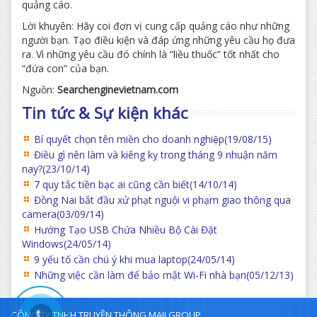
quảng cáo.
Lời khuyên: Hãy coi đơn vị cung cấp quảng cáo như những
người bạn. Tạo điều kiện và đáp ứng những yêu cầu họ đưa
ra. Vì những yêu cầu đó chính là “liều thuốc” tốt nhất cho
“đứa con” của bạn.
Nguồn:
Searchenginevietnam.com
Tin tức & Sự kiện khác
Bí quyết chọn tên miền cho doanh nghiệp
(19/08/15)
Điều gì nên làm và kiêng kỵ trong tháng 9 nhuận năm
nay?
(23/10/14)
7 quy tắc tiền bạc ai cũng cần biết
(14/10/14)
Đồng Nai bắt đầu xử phạt nguội vi phạm giao thông qua
camera
(03/09/14)
Hướng Tạo USB Chứa Nhiều Bộ Cài Đặt
Windows
(24/05/14)
9 yếu tố cần chú ý khi mua laptop
(24/05/14)
Những việc cần làm để bảo mật Wi-Fi nhà bạn
(05/12/13)
CÔNG TY TNHH TRUYỀN THÔNG MAJI GROUP