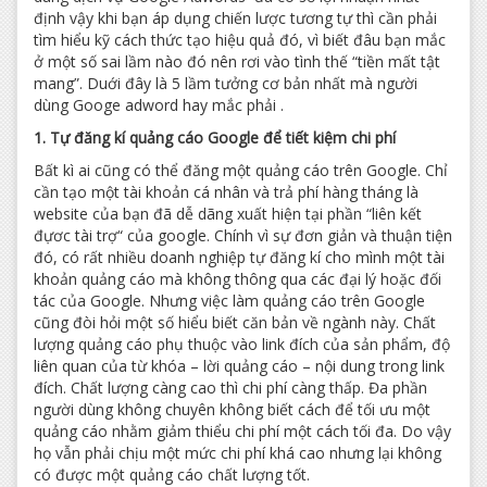
định vậy khi bạn áp dụng chiến lược tương tự thì cần phải
tìm hiểu kỹ cách thức tạo hiệu quả đó, vì biết đâu bạn mắc
ở một số sai lầm nào đó nên rơi vào tình thế “tiền mất tật
mang”. Duới đây là 5 lầm tưởng cơ bản nhất mà người
dùng Googe adword hay mắc phải .
1. Tự đăng kí quảng cáo Google để tiết kiệm chi phí
Bất kì ai cũng có thể đăng một quảng cáo trên Google. Chỉ
cần tạo một tài khoản cá nhân và trả phí hàng tháng là
website của bạn đã dễ dãng xuất hiện tại phần “liên kết
đựơc tài trợ“ của google. Chính vì sự đơn giản và thuận tiện
đó, có rất nhiều doanh nghiệp tự đăng kí cho mình một tài
khoản quảng cáo mà không thông qua các đại lý hoặc đối
tác của Google. Nhưng việc làm quảng cáo trên Google
cũng đòi hỏi một số hiểu biết căn bản về ngành này. Chất
lượng quảng cáo phụ thuộc vào link đích của sản phẩm, độ
liên quan của từ khóa – lời quảng cáo – nội dung trong link
đích. Chất lượng càng cao thì chi phí càng thấp. Đa phần
người dùng không chuyên không biết cách để tối ưu một
quảng cáo nhằm giảm thiểu chi phí một cách tối đa. Do vậy
họ vẫn phải chịu một mức chi phí khá cao nhưng lại không
có được một quảng cáo chất lượng tốt.