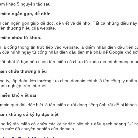
am khảo 5 nguyên tắc sau:
 miền ngắn gọn, dễ nhớ
cần ngắn gọn giúp dễ đọc, dễ viết và dễ nhớ. Tất cả những điều này 
ện thương hiệu của website.
 miền chứa từ khóa.
 là cổng thông tin trực tiếp vào website, là điểm nhận diện đầu tiên 
 của mình ngay từ cổng nhận diện đầu tiên mà phải để Google khổ sở tì
 tốt nhất là bạn nên chọn tên miền có chứa từ khóa mà mình mong muô
ain chứa thương hiệu
ng ty, tập đoàn lớn thường lựa chọn domain chính là tên công ty nhă
nh nghiệp trên Internet.
miền khó viết sai
ain quá dài, đặc biệt là tên miền dưới dạng tiếng Anh rất dễ bị khách 
ain không có ký tự đặc biệt
ăng ký tên miền có chứa các ký tự đặc biệt như dấu gạch ngang "–" h
ảm mức độ chuyên nghiệp của domain.