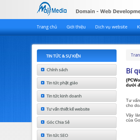
Trang chủ
Giới thiệu
Dịch vụ website
K
Tran
TIN TỨC & SỰ KIỆN
Bí 
Chính sách
(PCWor
Tin tức phật giáo
dưới đ
Tin tức kinh doanh
Tư vấn
cho do
Tư vấn thiết kế website
Vậy làm
của G
Góc Chia Sẻ
Tin tức SEO