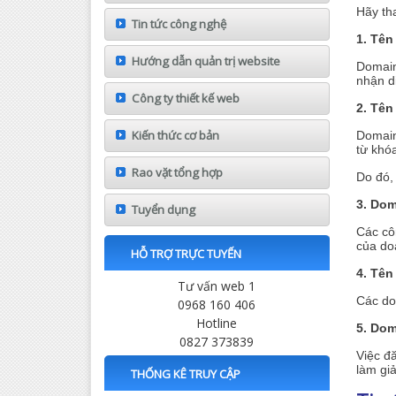
Hãy th
Tin tức công nghệ
1. Tên
Hướng dẫn quản trị website
Domain 
nhận di
Công ty thiết kế web
2. Tên
Kiến thức cơ bản
Domain
từ khóa
Rao vặt tổng hợp
Do đó,
3. Dom
Tuyển dụng
Các cô
của doa
HỖ TRỢ TRỰC TUYẾN
4. Tên 
Tư vấn web 1
Các dom
0968 160 406
Hotline
5. Dom
0827 373839
Việc đ
làm gi
THỐNG KÊ TRUY CẬP