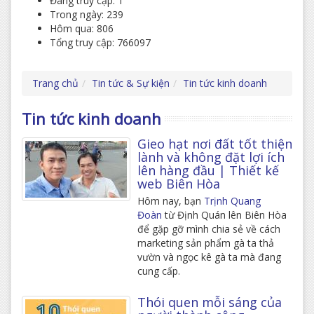
Đang truy cập: 1
Trong ngày: 239
Hôm qua: 806
Tổng truy cập: 766097
Trang chủ
Tin tức & Sự kiện
Tin tức kinh doanh
Tin tức kinh doanh
Gieo hạt nơi đất tốt thiện
lành và không đặt lợi ích
lên hàng đầu | Thiết kế
web Biên Hòa
Hôm nay, bạn
Trịnh Quang
Đoàn
từ Định Quán lên Biên Hòa
để gặp gỡ mình chia sẻ về cách
marketing sản phẩm gà ta thả
vườn và ngọc kê gà ta mà đang
cung cấp.
Thói quen mỗi sáng của