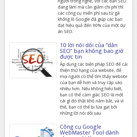
người trong nghề, với các bạn SEO
đang làm mà cần giảm chi phí thì
các công cụ miễn phí sau từ gã
khổng lồ Google đã giúp các bạn
đạt hiệu quả đến 90% của một dự
án SEO.
10 lời nói dối của “dân
SEO” bạn không bao giờ
được tin
Áp dụng các biện pháp SEO để cải
thiện thứ hạng của website, để
mọi người có thể tìm thấy website
của bạn dễ hơn và truy cập vào
nhiều hơn. Nếu không hiểu biết,
bạn có thể cảm giác SEO là một
cái gì đó thật khó nắm bắt, và vì
thế, bạn có thể bị lừa gạt bởi
những lời nói dối sau
Công cụ Google
WebMaster Tool dành