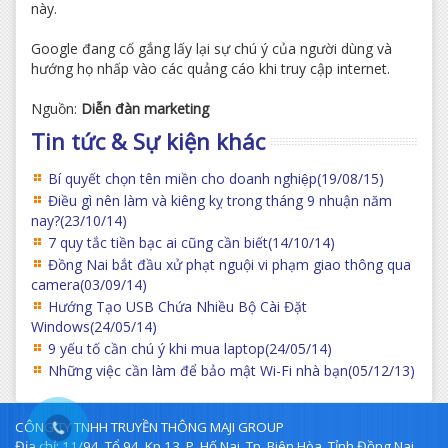
này.
Google đang cố gắng lấy lại sự chú ý của người dùng và
hướng họ nhấp vào các quảng cáo khi truy cập internet.
Nguồn:
Diễn đàn marketing
Tin tức & Sự kiện khác
Bí quyết chọn tên miền cho doanh nghiệp
(19/08/15)
Điều gì nên làm và kiêng kỵ trong tháng 9 nhuận năm
nay?
(23/10/14)
7 quy tắc tiền bạc ai cũng cần biết
(14/10/14)
Đồng Nai bắt đầu xử phạt nguội vi phạm giao thông qua
camera
(03/09/14)
Hướng Tạo USB Chứa Nhiều Bộ Cài Đặt
Windows
(24/05/14)
9 yếu tố cần chú ý khi mua laptop
(24/05/14)
Những việc cần làm để bảo mật Wi-Fi nhà bạn
(05/12/13)
CÔNG TY TNHH TRUYỀN THÔNG MAJI GROUP
Địa chỉ: 11/94, Tổ 94, Kp.13, P. Hố Nai, Tp. Biên Hòa, Tỉnh Đồng Nai