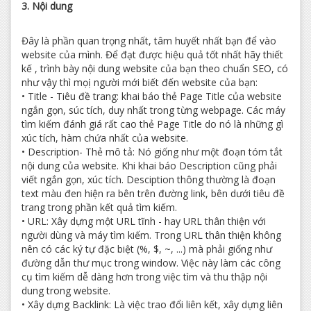
3. Nội dung
Đây là phần quan trọng nhất, tâm huyết nhất bạn để vào
website của mình. Để đạt được hiệu quả tốt nhất hãy thiết
kế , trình bày nội dung website của bạn theo chuẩn SEO, có
như vậy thì mọị người mới biết đến website của bạn:
• Title - Tiêu đề trang: khai báo thẻ Page Title của website
ngắn gọn, súc tích, duy nhất trong từng webpage. Các máy
tìm kiếm đánh giá rất cao thẻ Page Title do nó là những gì
xúc tích, hàm chứa nhất của website.
• Description- Thẻ mô tả: Nó giống như một đoạn tóm tắt
nội dung của website. Khi khai báo Description cũng phải
viết ngắn gọn, xúc tích. Desciption thông thường là đoạn
text màu đen hiện ra bên trên đường link, bên dưới tiêu đề
trang trong phần kết quả tìm kiếm.
• URL: Xây dựng một URL tĩnh - hay URL thân thiện với
người dùng và máy tìm kiếm. Trong URL thân thiện không
nên có các ký tự đặc biệt (%, $, ~, ...) mà phải giống như
đường dẫn thư mục trong window. Việc này làm các công
cụ tìm kiếm dễ dàng hơn trong việc tìm và thu thập nội
dung trong website.
• Xây dựng Backlink: Là việc trao đổi liên kết, xây dựng liên