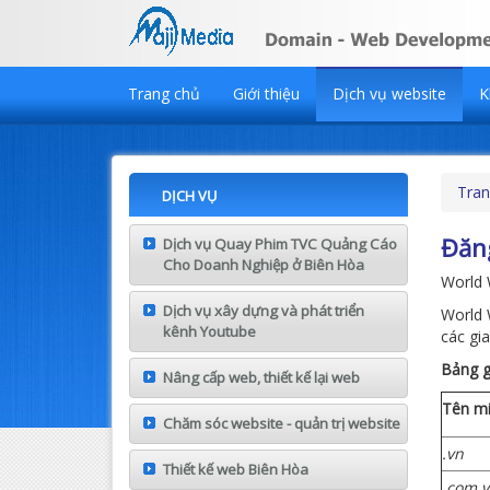
Trang chủ
Giới thiệu
Dịch vụ website
K
Tran
DỊCH VỤ
Đăn
Dịch vụ Quay Phim TVC Quảng Cáo
Cho Doanh Nghiệp ở Biên Hòa
World 
Dịch vụ xây dựng và phát triển
World 
kênh Youtube
các gi
Bảng g
Nâng cấp web, thiết kế lại web
Tên mi
Chăm sóc website - quản trị website
.vn
Thiết kế web Biên Hòa
.com.v