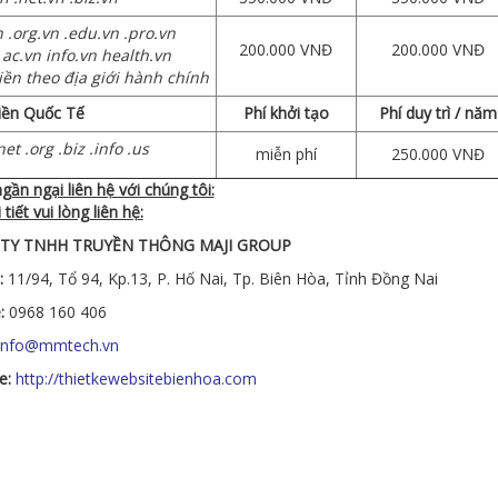
n .org.vn .edu.vn .pro.vn
200.000 VNĐ
200.000 VNĐ
n ac.vn info.vn health.vn
ền theo địa giới hành chính
iền Quốc Tế
Phí khởi tạo
Phí duy trì / năm
et .org .biz .info .us
miễn phí
250.000 VNĐ
ần ngại liên hệ với chúng tôi:
 tiết vui lòng liên hệ:
TY TNHH TRUYỀN THÔNG MAJI GROUP
:
11/94, Tổ 94, Kp.13, P. Hố Nai, Tp. Biên Hòa, Tỉnh Đồng Nai
e:
0968 160 406
info@mmtech.vn
e:
http://thietkewebsitebienhoa.com