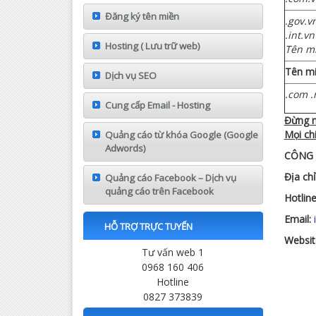
Đăng ký tên miền
.gov.v
.int.v
Hosting ( Lưu trữ web)
Tên mi
Tên m
Dịch vụ SEO
.com .n
Cung cấp Email - Hosting
Đừng ng
Mọi chi
Quảng cáo từ khóa Google (Google
Adwords)
CÔNG 
Địa chỉ
Quảng cáo Facebook – Dịch vụ
quảng cáo trên Facebook
Hotlin
Email:
HỖ TRỢ TRỰC TUYẾN
Websit
Tư vấn web 1
0968 160 406
Hotline
0827 373839