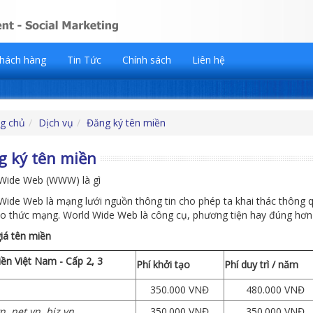
hách hàng
Tin Tức
Chính sách
Liên hệ
g chủ
Dịch vụ
Đăng ký tên miền
g ký tên miền
Wide Web (WWW) là gì
Wide Web là mạng lưới nguồn thông tin cho phép ta khai thác thông 
ao thức mạng. World Wide Web là công cụ, phương tiện hay đúng hơn l
iá tên miền
ền Việt Nam - Cấp 2, 3
Phí khởi tạo
Phí duy trì / năm
350.000 VNĐ
480.000 VNĐ
n .net.vn .biz.vn
350.000 VNĐ
350.000 VNĐ