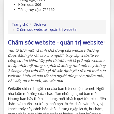
Hôm qua: 806
Tổng truy cập: 766162
Trang chủ
Dịch vụ
Chăm sóc website - quản trị website
Chăm sóc website - quản trị website
Yếu tố tươi mới và tính khả dụng của website thường
được đánh giá rất cao cho người truy cập website và
công cụ tìm kiếm. Vậy yếu tố tươi mới là gì ? một website
ít cập nhật nội dung có phải là không tươi mới hay không
? Google dựa trên điều gì để xác định yếu tố tươi mới của
website ? Yếu tố nào tốt cho người dùng: sản phẩm mới,
bài viết, tin tức mới, khuyến mãi …
Website
chính là ngôi nhà của bạn trên xa lộ Internet. Ngôi
nhà luôn mở rộng cửa chào đón những người bạn mới.
Nhưng bạn hãy thử hình dung, một khách quý từ nơi xa đến
thăm và muốn lưu trú tại nhà bạn. Bước chân vào cổng, vị
khách thấy cây cảnh héo khô, lá rụng ngập lối đi, bụi bặm,
mạng nhện giăng kín cản bước vị khách, không khí trong