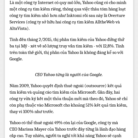
Là một công ty Internet có quy mô lớn, Yahoo cũng có cho mình
một công cụ tìm kiếm riêng, thông qua việc thâu tóm hàng loạt
công ty tìm kiếm nhỏ hơn như Inktomi rồi sau này là Overture
Services (công ty sở hữu hai công cụ tìm kiếm AlltheWeb và
AltaVista).
Tính đến tháng 2/2015, thị phần tìm kiếm của Yahoo đứng thứ
ba tại Mỹ - xét về số lượng truy vấn tìm kiếm - với 12,8%. Tính
trên toàn thế giới, thị phần của Yahoo là không đáng kể so với
Google.
CEO Yahoo từng là người của Google.
Năm 2009, Yahoo quyết định thuê ngoài (outsource) kết quả
tìm kiếm và quảng cáo tìm kiếm của Microsoft. Gần đây, hai
công ty vừa ký kết một thỏa thuận mới mà theo đó, Yahoo sẽ chỉ
còn phụ thuộc vào Microsoft cho khoảng 51% kết quả tìm kiếm,
thay vì 100% như trước.
Yahoo có thể thuê ngoài 49% còn lại của Google, công ty mà
CEO Marissa Mayer của Yahoo trước đây từng là lãnh đạo hàng
cấp cao. Tuy nhiên, người ta nghĩ tới khả năng Yahoo sẽ cạnh