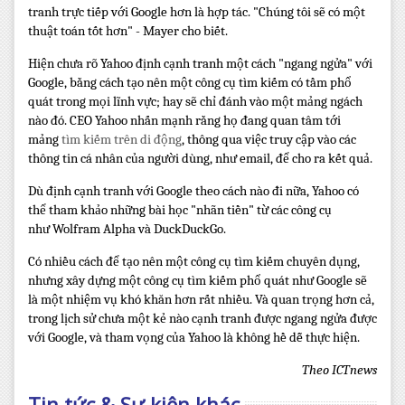
tranh trực tiếp với Google hơn là hợp tác. "Chúng tôi sẽ có một
thuật toán tốt hơn" - Mayer cho biết.
Hiện chưa rõ Yahoo định cạnh tranh một cách "ngang ngửa" với
Google, bằng cách tạo nên một công cụ tìm kiếm có tầm phổ
quát trong mọi lĩnh vực; hay sẽ chỉ đánh vào một mảng ngách
nào đó. CEO Yahoo nhấn mạnh rằng họ đang quan tâm tới
mảng
tìm kiếm trên di động
, thông qua việc truy cập vào các
thông tin cá nhân của người dùng, như email, để cho ra kết quả.
Dù định cạnh tranh với Google theo cách nào đi nữa, Yahoo có
thể tham khảo những bài học "nhãn tiền" từ các công cụ
như Wolfram Alpha và DuckDuckGo.
Có nhiều cách để tạo nên một công cụ tìm kiếm chuyên dụng,
nhưng xây dựng một công cụ tìm kiếm phổ quát như Google sẽ
là một nhiệm vụ khó khăn hơn rất nhiều. Và quan trọng hơn cả,
trong lịch sử chưa một kẻ nào cạnh tranh được ngang ngửa được
với Google, và tham vọng của Yahoo là không hề dễ thực hiện.
Theo ICTnews
Tin tức & Sự kiện khác