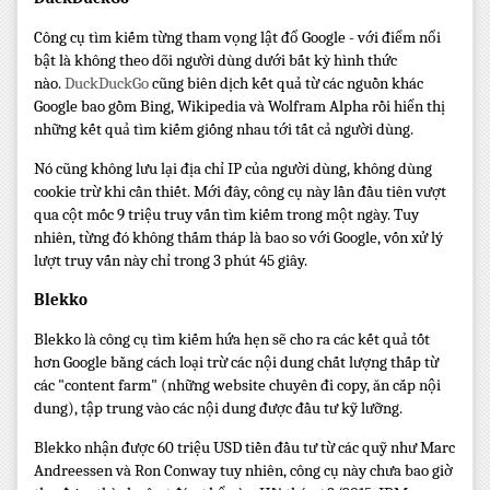
Công cụ tìm kiếm từng tham vọng lật đổ Google - với điểm nổi
bật là không theo dõi người dùng dưới bất kỳ hình thức
nào.
DuckDuckGo
cũng biên dịch kết quả từ các nguồn khác
Google bao gồm Bing, Wikipedia và Wolfram Alpha rồi hiển thị
những kết quả tìm kiếm giống nhau tới tất cả người dùng.
Nó cũng không lưu lại địa chỉ IP của người dùng, không dùng
cookie trừ khi cần thiết. Mới đây, công cụ này lần đầu tiên vượt
qua cột mốc 9 triệu truy vấn tìm kiếm trong một ngày. Tuy
nhiên, từng đó không thấm tháp là bao so với Google, vốn xử lý
lượt truy vấn này chỉ trong 3 phút 45 giây.
Blekko
Blekko là công cụ tìm kiếm hứa hẹn sẽ cho ra các kết quả tốt
hơn Google bằng cách loại trừ các nội dung chất lượng thấp từ
các "content farm" (những website chuyên đi copy, ăn cắp nội
dung), tập trung vào các nội dung được đầu tư kỹ lưỡng.
Blekko nhận được 60 triệu USD tiền đầu tư từ các quỹ như Marc
Andreessen và Ron Conway tuy nhiên, công cụ này chưa bao giờ