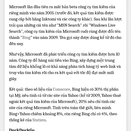
Microsoft lần đầu tiên ra mắt bản beta công cụ tìm kiếm của
riêng mình vào năm 2005 (trước đó, kết quả tìm kiếm được
cung cấp bởi hãng Inktomi và các công ty khác). Sau khi lần lượt
trải qua những cái tên như "MSN Search" rồi "Windows Live
Search", công cụ tìm kiếm của Microsoft cuối cùng được đổi tên
thành "
Bing
" vào năm 2009. Tên gọi này được dùng kể từ đó cho
đến nay.
Như vậy, Microsoft đã phát triển công cụ tìm kiếm được hơn 10
năm. Công ty đổ hàng núi tiền vào Bing, xây dựng một trung
tâm dữ liệu khổng lồ có khả năng phân tích hàng tỷ web link và
truy vấn tìm kiếm rồi cho ra kết quả với tốc độ đạt mức mili
giây.
Kết quả: theo số liệu của
Comscore
, Bing hiện có 30% thị phần
tại Mỹ, nếu tính cả từ các site của Yahoo (kể từ 2009, Yahoo thuê
ngoài kết quả tìm kiếm của Microsoft), 20% nếu chỉ tính các
site của riêng Microsoft. Tính trên toàn thế giới, liên minh
Bing+Yahoo chiếm khoảng 8%, còn riêng Bing chỉ có 4%, theo
thống kê của
Statista
.
DuckDuckGo