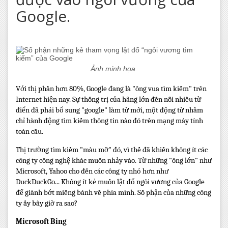
Google.
Ảnh minh họa.
Với thị phần hơn 80%, Google đang là "ông vua tìm kiếm" trên
Internet hiện nay. Sự thống trị của hãng lớn đến nỗi nhiều từ
điển đã phải bổ sung "google" làm từ mới, một động từ nhằm
chỉ hành động tìm kiếm thông tin nào đó trên mạng máy tính
toàn cầu.
Thị trường tìm kiếm "màu mỡ" đó, vì thế đã khiến không ít các
công ty công nghệ khác muốn nhảy vào. Từ những "ông lớn" như
Microsoft, Yahoo cho đến các công ty nhỏ hơn như
DuckDuckGo... Không ít kẻ muốn lật đổ ngôi vương của Google
để giành bớt miếng bánh về phía mình. Số phận của những công
ty ấy bây giờ ra sao?
Microsoft Bing