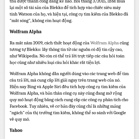
thu được thành công đáng kể nào. Hồi tháng 3/2015, IBM mua
lại một số tài sản của Blekko để tích hợp vào chiếc siêu máy
tính Watson của họ, và hiện tại, công cụ tìm kiếm của Blekko đã
"mất sóng", không còn hoạt động.
Wolfram Alpha
Ra mắt năm 2009, cách thức hoạt động của
Wolfram Alpha
cũng
tương tự Blekko: lấy thông tin từ các nguồn có độ tin cậy cao,
như Wikipedia. Nó còn có thể trả lời trực tiếp các câu hỏi toán
học cũng như nhiều loại câu hỏi khác rất tiện lợi.
Wolfram Alpha không dẫn người dùng vào các trang web để tìm
câu trả lời, mà cung cấp lời giải ngay trên trang web của nó.
Hiện nay Bing và Apple Siri đều tích hợp công cụ tìm kiếm của
Wolfram Alpha, và bản thân công cụ này cũng đang mở rộng
quy mô hoạt động bằng cách cung cấp các công cụ phân tích cho
Facebook. Tuy nhiên, về cơ bản đây cũng chỉ là những mảng
"ngách" của thị trường tìm kiếm, không thể so sánh với Google
về quy mô.
Yahoo