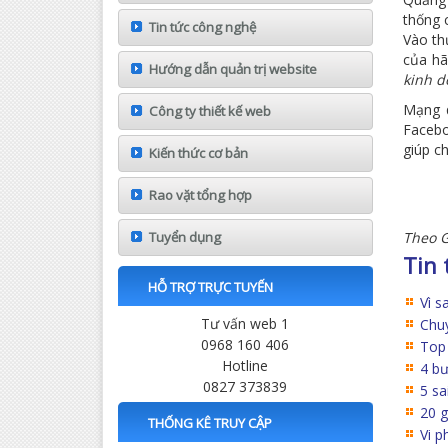
thống 
Tin tức công nghệ
Vào th
của h
Hướng dẫn quản trị website
kinh d
Mạng q
Công ty thiết kế web
Facebo
giúp c
Kiến thức cơ bản
Rao vặt tổng hợp
Tuyển dụng
Theo 
Tin 
HỖ TRỢ TRỰC TUYẾN
Vì s
Tư vấn web 1
Chuy
0968 160 406
Top 
Hotline
4 bư
0827 373839
5 sa
20 g
THỐNG KÊ TRUY CẬP
Vi p