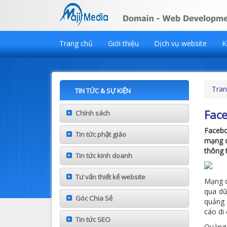
Trang chủ
Giới thiệu
Dịch vụ website
K
Tran
TIN TỨC & SỰ KIỆN
Face
Chính sách
Facebo
Tin tức phật giáo
mạng q
thông 
Tin tức kinh doanh
Tư vấn thiết kế website
Mạng q
qua dữ
Góc Chia Sẻ
quảng 
cáo di
Tin tức SEO
Quảng 