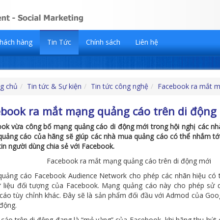
hách hàng
Tin Tức
Chính sách
Liên hệ
g chủ
Tin tức & Sự kiện
Tin tức công nghệ
Facebook ra mắt m
book ra mắt mạng quảng cáo trên di động
ok vừa công bố mạng quảng cáo di động mới trong hội nghị các nhà
uảng cáo của hãng sẽ giúp các nhà mua quảng cáo có thể nhắm tới 
tin người dùng chia sẻ với Facebook.
uảng cáo Facebook Audience Network cho phép các nhãn hiệu có t
 liệu đối tượng của Facebook. Mạng quảng cáo này cho phép sử 
cáo tùy chỉnh khác. Đây sẽ là sản phẩm đối đầu với Admod của Googl
 động.
cáo trên di động đang là “mỏ vàng” của Facebook, khi hãng thu hút 