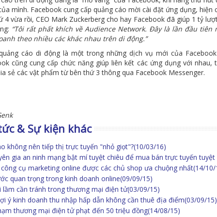
của mình. Facebook cung cấp quảng cáo mời cài đặt ứng dụng, hiện 
ứ 4 vừa rồi, CEO Mark Zuckerberg cho hay Facebook đã giúp 1 tỷ lư
ãng:
“Tôi rất phất khích về Audience Network. Đây là lần đầu tiên
oanh theo nhiều các khác nhau trên di động.”
uảng cáo di động là một trong những dịch vụ mới của Facebook
ok cũng cung cấp chức năng giúp liên kết các ứng dụng với nhau, 
hia sẻ các vật phẩm từ bên thứ 3 thông qua Facebook Messenger.
Genk
tức & Sự kiện khác
ao không nên tiếp thị trực tuyến "nhỏ giọt"?
(10/03/16)
ên gia an ninh mạng bật mí tuyệt chiêu để mua bán trực tuyến tuyệt 
công cụ marketing online được các chủ shop ưa chuộng nhất
(14/10/
ớc quan trọng trong kinh doanh online
(09/09/15)
i lầm cần tránh trong thương mại điện tử
(03/09/15)
ợi ý kinh doanh thu nhập hấp dẫn không cần thuê địa điểm
(03/09/15)
hạm thương mại điện tử phạt đến 50 triệu đồng
(14/08/15)