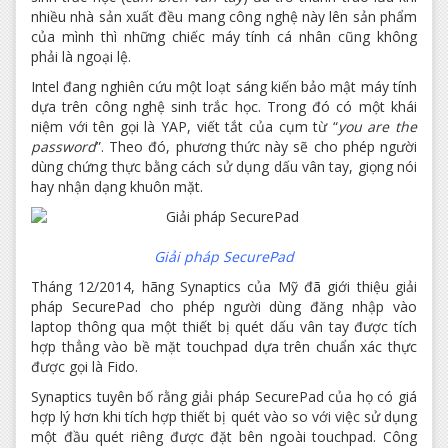
nhiều nhà sản xuất đều mang công nghệ này lên sản phẩm
của mình thì những chiếc máy tính cá nhân cũng không
phải là ngoại lệ.
Intel đang nghiên cứu một loạt sáng kiến bảo mật máy tính
dựa trên công nghệ sinh trắc học. Trong đó có một khái
niệm với tên gọi là YAP, viết tắt của cụm từ “
you are the
password
”. Theo đó, phương thức này sẽ cho phép người
dùng chứng thực bằng cách sử dụng dấu vân tay, giọng nói
hay nhận dạng khuôn mặt.
Giải pháp SecurePad​
Tháng 12/2014, hãng Synaptics của Mỹ đã giới thiệu giải
pháp SecurePad cho phép người dùng đăng nhập vào
laptop thông qua một thiết bị quét dấu vân tay được tích
hợp thẳng vào bề mặt touchpad dựa trên chuẩn xác thực
được gọi là Fido.
Synaptics tuyên bố rằng giải pháp SecurePad của họ có giá
hợp lý hơn khi tích hợp thiết bị quét vào so với việc sử dụng
một đầu quét riêng được đặt bên ngoài touchpad. Công