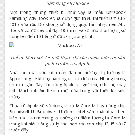
Samsung Ativ Book 9​
Một trong những thiết bị như vậy là mẫu Ultrabook
Samsung Ativ Book 9 vừa được giới thiệu tại triển lãm CES
2015 vừa rồi. Do không sử dụng quạt tản nhiệt nên Ativ
Book 9 có độ dày chỉ đạt 10.9 mm và sỡ hữu thời lượng sử
dụng lên đến 10 tiếng ở độ sáng trung bình.
Thế hệ Macbook Air mới thậm chí còn mỏng hơn các sản
phẩm trước của Apple​
Nhà sản xuất vốn luôn dẫn đầu xu hướng thị trường là
Apple cũng sẽ không nằm ngoài trào lưu này. Những thông
tin rò rỉ gần đây cho rằng Apple sẽ giới thiệu thế hệ máy
tính Macbook Air Retina mới của hãng với thiết kế siêu
mỏng.
Chưa rõ Apple sẽ sử dụng vi xử lý Core M hay dòng chip
Broadwell U. Broadwell U được Intel sản xuất dựa theo
kiến trúc 14 nm mang lại những ưu điểm tương tự Core M
trong khi hiệu năng xử lý cao hơn các con chip i3, i5 và i7
trước đây.