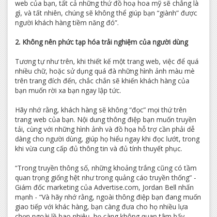
web của bạn, tất cả những thứ đồ hoạ hoa mỹ sẽ chẳng là
gì, và tất nhiên, chúng sẽ không thể giúp bạn “giành” được
người khách hàng tiềm năng đó”.
2. Không nên phức tạp hóa trải nghiệm của người dùng
Tương tự như trên, khi thiết kế một trang web, việc để quá
nhiều chữ, hoặc sử dụng quá đà những hình ảnh màu mè
trên trang đích đến, chắc chắn sẽ khiến khách hàng của
bạn muốn rời xa bạn ngay lập tức.
Hãy nhớ rằng, khách hàng sẽ không “đọc” mọi thứ trên
trang web của bạn. Nội dung thông điệp bạn muốn truyền
tải, cùng với những hình ảnh và đồ họa hỗ trợ cần phải dễ
dàng cho người dùng, giúp họ hiểu ngay khi đọc lướt, trong
khi vừa cung cấp đủ thông tin và đủ tính thuyết phục.
“Trong truyền thông số, những khoảng trắng cũng có tầm
quan trọng giống hệt như trong quảng cáo truyền thống” -
Giám đốc marketing của Advertise.com, Jordan Bell nhấn
mạnh - “Và hãy nhớ rằng, ngoài thông điệp bạn đang muốn
giao tiếp với khác hàng, bạn càng đưa cho họ nhiều lựa
chọn ngoài lề bao nhiêu, họ càng không quan tâm bấy