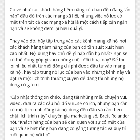
Có vẻ như các khách hàng tiềm năng của bạn đều đang “ẩn
nấp” đâu đó trên các mạng xã hội, nhưng việc nỗ lực có
mặt trên tất cả các mạng xã hội là một cách tiếp cận ngắn
hạn và sẽ không đem lại hiệu quả gì.
Thay vào đó, hãy tập trung vào các kênh mạng xã hội nơi
các khách hàng tiềm năng của bạn có tần suất xuất hiện
cao nhất. Nội dung hay chủ đề gì hấp dẫn họ nhất? Bạn sẽ
có thể đóng góp gì vào những cuộc đối thoại này? Để thu
lợi nhiều nhất từ mỗi đồng chi phí được đầu tư vào mạng
xã hội, hãy tập trung nỗ lực của bạn vào những kênh này và
đặt ra một lịch trình thường xuyên để đăng tải những nội
dung có giá trị.
“Cập nhật thông tin chéo, đăng tải những mẩu chuyện vui,
video, đưa ra các câu hỏi đố vui…sẽ có ích, nhưng bạn cần
có một lịch trình đăng tải nội dung đều đặn và cần theo
chặt lịch trình này” chuyên gia marketing số, Brett Relander
nói. “Khách hàng của bạn sẽ dần quen với sự có mặt của
bạn và sẽ biết rằng bạn đang cố gắng tương tác và duy trì
mối quan hệ với họ”.