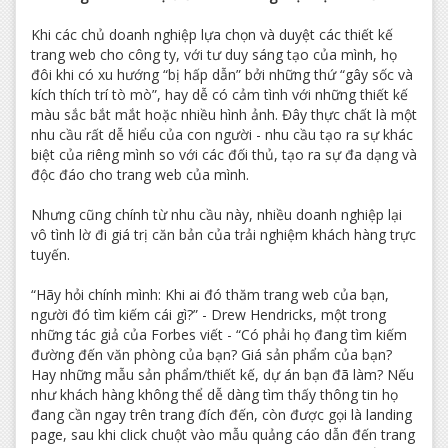
Khi các chủ doanh nghiệp lựa chọn và duyệt các thiết kế
trang web cho công ty, với tư duy sáng tạo của mình, họ
đôi khi có xu hướng “bị hấp dẫn” bởi những thứ “gây sốc và
kích thích trí tò mò”, hay dễ có cảm tình với những thiết kế
màu sắc bắt mắt hoặc nhiều hình ảnh. Đây thực chất là một
nhu cầu rất dễ hiểu của con người - nhu cầu tạo ra sự khác
biệt của riêng mình so với các đối thủ, tạo ra sự đa dạng và
độc đáo cho trang web của mình.
Nhưng cũng chính từ nhu cầu này, nhiều doanh nghiệp lại
vô tình lờ đi giá trị căn bản của trải nghiệm khách hàng trực
tuyến.
“Hãy hỏi chính mình: Khi ai đó thăm trang web của bạn,
người đó tìm kiếm cái gì?” - Drew Hendricks, một trong
những tác giả của Forbes viết - “Có phải họ đang tìm kiếm
đường đến văn phòng của bạn? Giá sản phẩm của bạn?
Hay những mẫu sản phẩm/thiết kế, dự án bạn đã làm? Nếu
như khách hàng không thể dễ dàng tìm thấy thông tin họ
đang cần ngay trên trang đích đến, còn được gọi là landing
page, sau khi click chuột vào mẫu quảng cáo dẫn đến trang