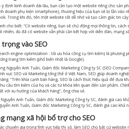
 ý định kinh doanh dài lâu, bạn cần tạo một website riêng cho sản
kinh doanh phụ kiện smartphone), thương hiệu của bạn sẽ bị lẫn vào n
ok. Trong khi đó, tên một website rất dễ nhớ và tạo cảm giác tin cậ
nh cho biết: “Có website riêng, bạn sẽ chủ động mọi thông tin, cách 
ất nhiên, dù đã có website vẫn phải cần kết hợp với diễn đàn, mạng x
 trọng vào SEO
earch engine optimization - tối ưu hóa công cụ tìm kiếm) là phương
hững trang tìm kiếm (phổ biến nhất là Google).
ng Nguyễn Anh Tuấn, Giám đốc Marketing Công ty SC (SEO Company
lĩnh vực SEO và Marketing tổng thể ở Việt Nam, SEO giúp doanh nghiệ
hàng. “Trên khía cạnh bán hàng, SEO là cách thức hiệu quả để đưa k
nhu cầu tìm kiếm của họ và các từ khóa liên quan đến sản phẩm. Chín
ất với xu hướng của khách hàng”, ông chia sẻ.
uyễn Anh Tuấn, Giám đốc Marketing Công ty SC, đánh giá cao khả n
g mạng xã hội bổ trợ cho SEO
ác chuyên gia trong lĩnh vực tiếp thị số, làm SEO cho bất cứ website 