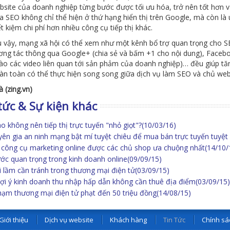
bsite của doanh nghiệp từng bước được tối ưu hóa, trở nên tốt hơn v
 SEO không chỉ thể hiện ở thứ hạng hiển thị trên Google, mà còn là uy
t kiệm chi phí hơn nhiều công cụ tiếp thị khác.
 vậy, mạng xã hội có thể xem như một kênh bổ trợ quan trọng cho S
ơng tác thông qua Google+ (chia sẻ và bấm +1 cho nội dung), Facebo
ào các video liên quan tới sản phảm của doanh nghiệp)… đều giúp tăn
àn toàn có thể thực hiện song song giữa dịch vụ làm SEO và chủ web
 (zing.vn)
tức & Sự kiện khác
ao không nên tiếp thị trực tuyến "nhỏ giọt"?
(10/03/16)
ên gia an ninh mạng bật mí tuyệt chiêu để mua bán trực tuyến tuyệt 
công cụ marketing online được các chủ shop ưa chuộng nhất
(14/10/
ớc quan trọng trong kinh doanh online
(09/09/15)
i lầm cần tránh trong thương mại điện tử
(03/09/15)
ợi ý kinh doanh thu nhập hấp dẫn không cần thuê địa điểm
(03/09/15)
hạm thương mại điện tử phạt đến 50 triệu đồng
(14/08/15)
Giới thiệu
Dịch vụ website
Khách hàng
Tin Tức
Chính sá