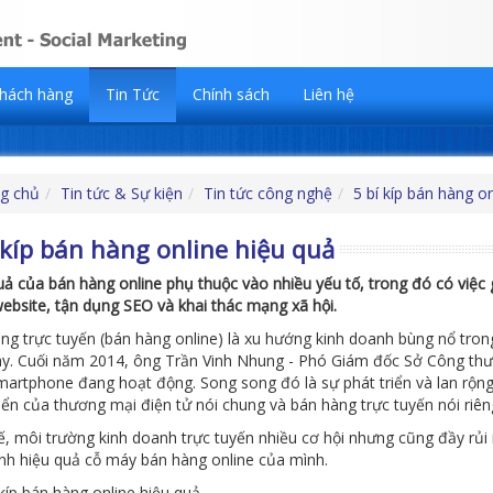
hách hàng
Tin Tức
Chính sách
Liên hệ
g chủ
Tin tức & Sự kiện
Tin tức công nghệ
5 bí kíp bán hàng o
 kíp bán hàng online hiệu quả
uả của bán hàng online phụ thuộc vào nhiều yếu tố, trong đó có việc g
ebsite, tận dụng SEO và khai thác mạng xã hội.
ng trực tuyến (bán hàng online) là xu hướng kinh doanh bùng nổ tron
ay. Cuối năm 2014, ông Trần Vinh Nhung - Phó Giám đốc Sở Công thư
smartphone đang hoạt động. Song song đó là sự phát triển và lan rộng 
riển của thương mại điện tử nói chung và bán hàng trực tuyến nói riên
ế, môi trường kinh doanh trực tuyến nhiều cơ hội nhưng cũng đầy rủi 
nh hiệu quả cỗ máy bán hàng online của mình.