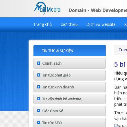
Trang chủ
Giới thiệu
Dịch vụ website
K
Tran
TIN TỨC & SỰ KIỆN
5 bí
Chính sách
Hiệu q
Tin tức phật giáo
dựng w
Tin tức kinh doanh
Bán hà
hiện n
triệu 
Tư vấn thiết kế website
phát t
Góc Chia Sẻ
Thực t
vận hà
Tin tức SEO