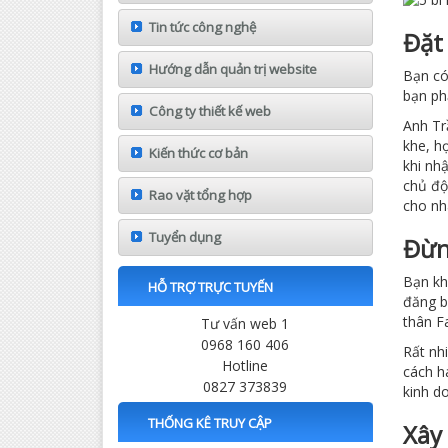
Tin tức công nghệ
Đặt
Hướng dẫn quản trị website
Bạn có
bạn ph
Công ty thiết kế web
Anh Tr
khe, h
Kiến thức cơ bản
khi nhậ
chủ độ
Rao vặt tổng hợp
cho nh
Tuyển dụng
Đừn
Bạn khô
HỖ TRỢ TRỰC TUYẾN
đăng b
thân F
Tư vấn web 1
0968 160 406
Rất nh
Hotline
cách h
0827 373839
kinh d
THỐNG KÊ TRUY CẬP
Xây