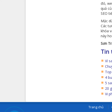
đó, we
quả của
SEO tiế
Mặc dù
Các tư
khóa v
này ho
Sơn Trà
Tin 
Vì s
Chuy
Top 
4 bư
5 sa
20 g
Vi p
Trang chủ