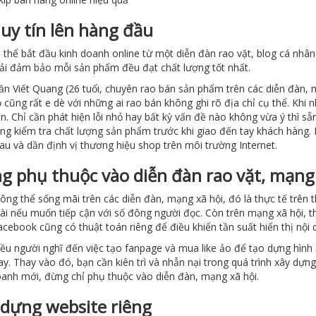
 uy tín lên hàng đầu
 thể bắt đầu kinh doanh online từ một diễn đàn rao vặt, blog cá nhâ
ải đảm bảo mỗi sản phẩm đều đạt chất lượng tốt nhất.
ần Viết Quang (26 tuổi, chuyên rao bán sản phẩm trên các diễn đàn, m
ọ cũng rất e dè với những ai rao bán không ghi rõ địa chỉ cụ thể. Kh
n. Chỉ cần phát hiện lỗi nhỏ hay bất kỳ vấn đề nào không vừa ý thì sẵ
ng kiểm tra chất lượng sản phẩm trước khi giao đến tay khách hàng. K
au và dần định vị thương hiệu shop trên môi trường Internet.
g phụ thuộc vào diễn đàn rao vặt, mạng 
ng thể sống mãi trên các diễn đàn, mạng xã hội, đó là thực tế trên th
ài nếu muốn tiếp cận với số đông người đọc. Còn trên mạng xã hội, t
acebook cũng có thuật toán riêng để điều khiển tần suất hiển thị nội 
iều người nghĩ đến việc tạo fanpage và mua like ảo để tạo dựng hình
ay. Thay vào đó, bạn cần kiên trì và nhẫn nại trong quá trình xây dựn
oanh mới, đừng chỉ phụ thuộc vào diễn đàn, mạng xã hội.
 dựng website riêng