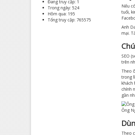
Đang truy cập: 1
Nếu có
Trong ngày: 524
tuổi, 
Hôm qua: 195
Facebo
Tổng truy cập: 765575
Anh Da
mại. T
Chú
SEO (s
trên n
Theo ô
trong 
khách 
chính 
gần nh
Ông Ng
Dùn
Theo c