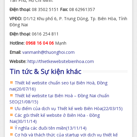
Tân Phú, Hồ Chí Minh.
Điện thoại:
08 3502 5151
Fax:
08 62961357
VPĐD:
D1/12 Khu phố 6, P. Trung Dũng, Tp. Biên Hòa, Tỉnh
Đồng Nai
Điện thoại:
0616 254 811
Hotline:
0968 16 04 06
Mạnh
Email:
vanmanh@thuonghoi.com
Website:
http://thietkewebsitebienhoa.com
Tin tức & Sự kiện khác
Thiết kế website chuẩn seo tại Biên Hoà, Đồng
nai
(20/07/16)
Thiết kế website tại Biên Hoà – Đồng Nai chuẩn
SEO
(21/08/15)
Ưu điểm của dịch vụ Thiết kế web Biên Hòa
(22/03/15)
Các gói thiết kế website ở Biên Hòa - Đồng
Nai
(30/11/14)
Ý nghĩa các đuôi tên miền
(13/11/14)
Cơ hội và thách thức của startup với dịch vụ thiết kế