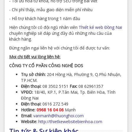
- Tối ưu hóa từ khóa, hỗ trợ SEO trong bài viết
- Chi phí thấp, mẫu giao diện miễn phí nhiều
- Hỗ trợ khách hàng trong 1 năm đầu
Hiện chúng tôi có đội ngũ nhân viên
Thiết kế web Đồng Nai
chuyên nghiệp sẽ đáp ứng đầy đủ những nhu cầu của
khách hàng.
Đừng ngần ngại liên hệ với chúng tôi để được tư vấn:
Mọi chi tiết vui lòng liên hệ:
CÔNG TY CỔ PHẦN CÔNG NGHỆ DOS
Trụ sở chính:
204 Hồng Hà, Phường 9, Q.Phú Nhuận,
TP.HCM.
Điện thoại:
08 3502 5151
Fax:
08 62961357
VPĐD:
18/40, KP.1, P.Tân Mai, Tp. Biên Hòa, Tỉnh
Đồng Nai
Điện thoại:
0616 272 549
Hotline:
0968 16 04 06
Mạnh
Email:
vanmanh@thuonghoi.com
Website:
http://thietkewebsitebienhoa.com
Tin tức & Sự kiện khác