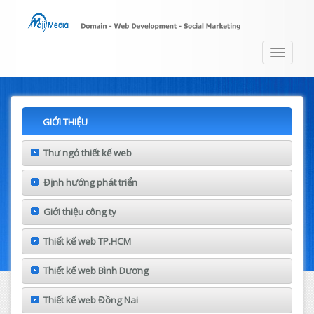
Toggle
navigat
GIỚI THIỆU
Thư ngỏ thiết kế web
Định hướng phát triển
Giới thiệu công ty
Thiết kế web TP.HCM
Thiết kế web Bình Dương
Thiết kế web Đồng Nai